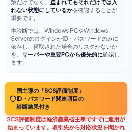
策だけでなく、
盗まれてもそれだけでは入
れない状態にしているか
を確認することが
重要です。
本診断では、Windows PCやWindows
ServerのログインがID・パスワードのみに
依存し、窃取された場合のリスクがないか
を、
サーバーや重要PCから優先的に
確認し
ます。
国主導の「SCS評価制度」
ID・パスワード関連項目
の
診断結果付き
SCS評価制度は経済産業省主導ですでに運用が
始まっています。取引先から対応状況を聞かれ