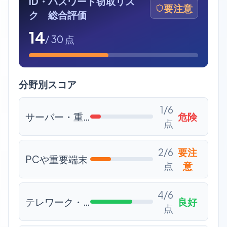
ID・パスワード窃取リス
要注意
ク 総合評価
14
/ 30 点
分野別スコア
1
/6
サーバー・重要システム
危険
点
2
/6
要注
PCや重要端末
点
意
4
/6
テレワーク・リモートアクセス
良好
点