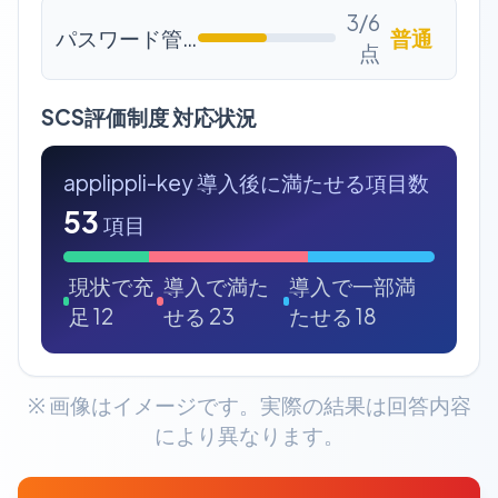
3
/6
パスワード管理
普通
点
SCS評価制度 対応状況
applippli-key 導入後に満たせる項目数
53
項目
現状で充
導入で満た
導入で一部満
足 12
せる 23
たせる 18
※ 画像はイメージです。実際の結果は回答内容
により異なります。