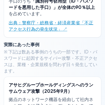
手口のうち
「識別符号窃用型（ID・パスワ
ードを悪用した手口）」が全体の90％以上
を占めています。
出典：警察庁・総務省・経済産業省「不正
アクセス行為の発生状況」 ↗
実際にあった事例
※ 下記は数ある事例のうちの一部です。ID・パ
スワードに起因するサイバー攻撃・不正アクセ
スは、業種・企業規模を問わず日々発生してい
ます。
アサヒグループホールディングスへのラン
サムウェア攻撃（2025年9月）
拠点のネットワーク機器を経由して社内ネ