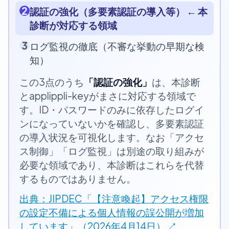
2
認証の強化（多要素認証の導入等） ← 本
診断が対応する領域
3
ログ監視の徹底（不審な挙動の早期な検
知）
この3点のうち
「認証の強化」
は、本診断
とapplippli-keyがまさに対応する領域で
す。ID・パスワードのみに依存したログイ
ンになっていないかを確認し、多要素認証
の導入状況を可視化します。なお「アクセ
ス制御」「ログ監視」は別途の取り組みが
必要な領域であり、本診断はこれらを代替
するものではありません。
出典：JIPDEC「【注意喚起】アクセス権限
の設定不備による個人情報の誤公開が増加
しています」（2026年4月14日） ↗